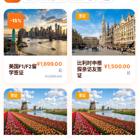
签证
签证
-15%
-15%
比利时申根
¥1,699.00
美国F1/F2留
¥1,500.00
探亲访友签
起
学签证
起
证
¥1,999.00
签证
签证