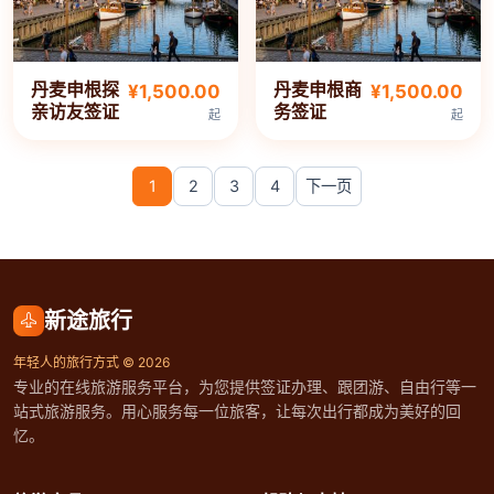
丹麦申根探
丹麦申根商
¥1,500.00
¥1,500.00
亲访友签证
务签证
起
起
1
2
3
4
下一页
新途旅行
年轻人的旅行方式 © 2026
专业的在线旅游服务平台，为您提供签证办理、跟团游、自由行等一
站式旅游服务。用心服务每一位旅客，让每次出行都成为美好的回
忆。