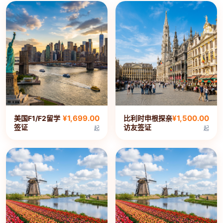
¥1,699.00
¥1,500.00
美国F1/F2留学
比利时申根探亲
签证
访友签证
起
起