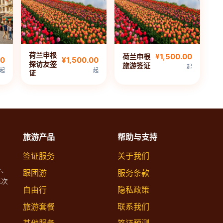
荷兰申根
¥1,500.00
荷兰申根
00
¥1,500.00
探访友签
旅游签证
起
起
起
证
旅游产品
帮助与支持
签证服务
关于我们
游、
跟团游
服务条款
每次
自由行
隐私政策
旅游套餐
联系我们