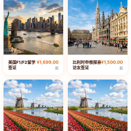
¥1,699.00
¥1,500.00
美国F1/F2留学
比利时申根探亲
签证
访友签证
起
起