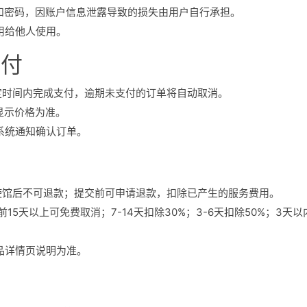
息和密码，因账户信息泄露导致的损失由用户自行承担。
借用给他人使用。
支付
规定时间内完成支付，逾期未支付的订单将自动取消。
显示价格为准。
过系统通知确认订单。
则
至使馆后不可退款；提交前可申请退款，扣除已产生的服务费用。
前15天以上可免费取消；7-14天扣除30%；3-6天扣除50%；3天
产品详情页说明为准。
制